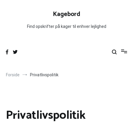
Videre
til
Kagebord
indhold
Find opskrifter på kager til enhver lejlighed
Forside
Privatlivspolitik
Privatlivspolitik