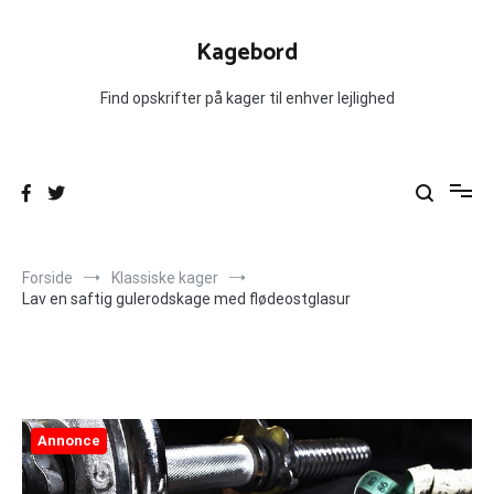
Videre
til
Kagebord
indhold
Find opskrifter på kager til enhver lejlighed
Forside
Klassiske kager
Lav en saftig gulerodskage med flødeostglasur
Annonce