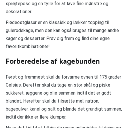
sprøjtepose og en tylle for at lave fine mønstre og
dekorationer.
Flødeostglasur er en klassisk og lækker topping til
gulerodskage, men den kan også bruges til mange andre
kager og desserter. Prøv dig frem og find dine egne
favoritkombinationer!
Forberedelse af kagebunden
Først og fremmest skal du forvarme ovnen til 175 grader
Celsius. Derefter skal du tage en stor skål og piske
sukkeret, æggene og olie sammen indtil det er godt
blandet. Herefter skal du tilsætte mel, natron,
bagepulver, kanel og salt og blande det grundigt sammen,
indtil der ikke er flere klumper.
Nu er det tid til at tilføje de revne gulerødder til dejen og