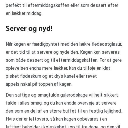
perfekt til eftermiddagskaffen eller som dessert efter
en lækker middag.
Server og nyd!
Når kagen er færdigpyntet med den lækre flødeostglasur,
er det tid til at servere og nyde den. Kagen kan serveres
som både dessert og til eftermiddagskaffen. For at gøre
oplevelsen endnu mere lækker, kan du tilføje en klat
pisket flødeskum og et drys kanel eller revet
appelsinskal på toppen af kagen.
Den saftige og smagfulde gulerodskage vil helt sikkert
falde i alles smag, og du kan endda overveje at servere
den som en del af en større buffet til en festlig lejlighed.
Hvis der er leftovers, så kan kagen opbevares i en
lufttæt beholder i køleskabet i op til tre dage, og den vil