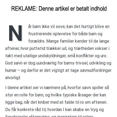
N
år børn ikke vil sove, kan det hurtigt blive en
frustrerende oplevelse for både barn og
forældre. Mange familier kender til de lange
aftener, hvor puttetid trækker ud, og trætheden vokser i
takt med utallige undskyldninger, små konflikter og uro.
God søvn er dog uundværlig for børns trivsel, udvikling og
humør – og derfor er det vigtigt at tage søvnudfordringer
alvorligt.
I denne artikel ser vi nærmere på, hvorfor søvn spiller så
stor en rolle for børn, og hvilke typiske årsager der kan
ligge bag, når det kniber med at falde til ro om aftenen.
Du får konkrete råd til, hvordan I kan skabe en tryg og
forudsigelig aftenrutine, og inspiration til rolige