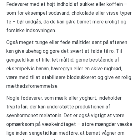
Fødevarer med et højt indhold af sukker eller koffein –
som for eksempel sodavand, chokolade eller visse typer
te – bør undgås, da de kan gøre barnet mere uroligt og
forsinke indsovningen.
Også meget tunge eller fede måltider sent på aftenen
kan give ubehag og gøre det svært at falde til ro. Til
gengæld kan et lille, let måltid, gerne bestående af
eksempelvis banan, havregryn eller en skive rugbrød,
være med til at stabilisere blodsukkeret og give en rolig
mæthedsfornemmelse.
Nogle fødevarer, som mælk eller yoghurt, indeholder
tryptofan, der kan understøtte produktionen af
søvnhormonet melatonin. Det er også vigtigt at være
opmærksom på væskeindtaget – store mængder væske
lige inden sengetid kan medføre, at barnet vågner om